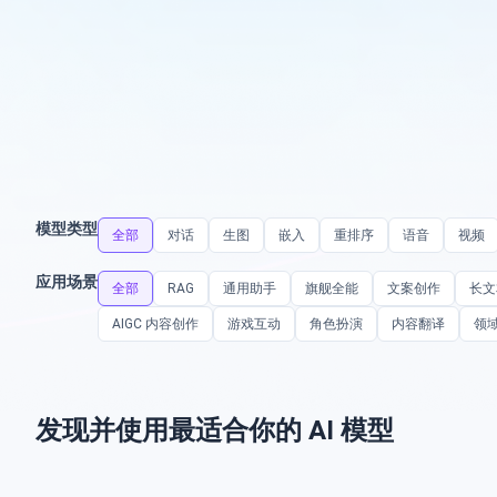
模型类型
全部
对话
生图
嵌入
重排序
语音
视频
应用场景
全部
RAG
通用助手
旗舰全能
文案创作
长文
AIGC 内容创作
游戏互动
角色扮演
内容翻译
领
发现并使用最适合你的 AI 模型