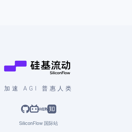
加速 AGI 普惠人类
SiliconFlow 国际站