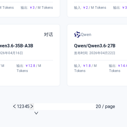
M Tokens
输出:
￥
3
/ M Tokens
输入:
￥
2
/ M Tokens
输出:
￥
3
对话
Qwen
en3.6-35B-A3B
Qwen/Qwen3.6-27B
026年04月16日
发布时间:
2026年04月22日
/ M
输出:
￥
12.8
/ M
输入:
￥
1.8
/ M
输出:
￥
14.
Tokens
Tokens
Tokens
1
2
3
4
5
20 / page