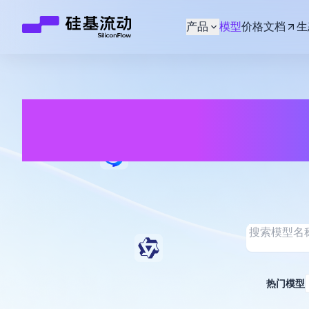
产品
模型
价格
文档
生
你要
热门模型