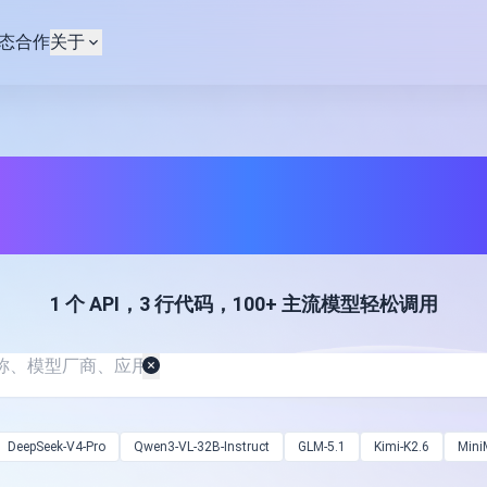
态合作
关于
的 AI 模型，这
1 个 API，3 行代码，100+ 主流模型轻松调用
DeepSeek-V4-Pro
Qwen3-VL-32B-Instruct
GLM-5.1
Kimi-K2.6
Mini