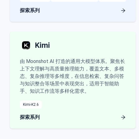
探索系列
Kimi
由 Moonshot AI 打造的通用大模型体系。聚焦长
上下文理解与高质量推理能力，覆盖文本、多模
态、复杂推理等多维度，在信息检索、复杂问答
与知识整合等场景中表现突出，适用于智能助
手、知识工作流等多样化需求。
Kimi-K2.6
探索系列