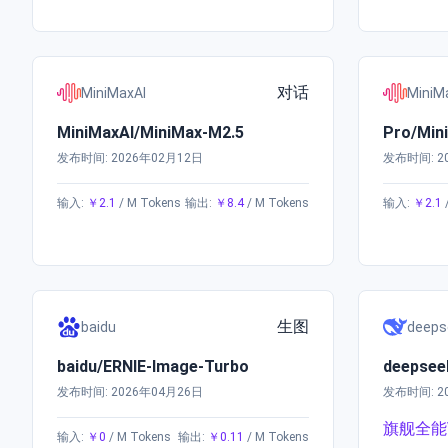
对话
MiniMaxAI
MiniM
MiniMaxAI/MiniMax-M2.5
Pro/Min
发布时间:
2026年02月12日
发布时间:
2
输入:
￥
2.1
/ M Tokens
输出:
￥
8.4
/ M Tokens
输入:
￥
2.1
生图
baidu
deeps
baidu/ERNIE-Image-Turbo
deepsee
发布时间:
2026年04月26日
发布时间:
2
旗舰全能
输入:
￥
0
/ M Tokens
输出:
￥
0.11
/ M Tokens