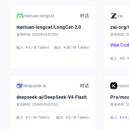
对话
meituan-longcat
zai
meituan-longcat/LongCat-2.0
zai-org
发布时间:
2026年06月29日
发布时间:
2
Vibe Cod
输入:
￥
5
/ M Tokens
输出:
￥
20
/ M Tokens
输入:
￥
6
/ 
对话
deepseek-ai
moons
deepseek-ai/DeepSeek-V4-Flash
Pro/moo
发布时间:
2026年04月23日
发布时间:
2
输入:
￥
1
/ M Tokens
输出:
￥
2
/ M Tokens
输入:
￥
6.5