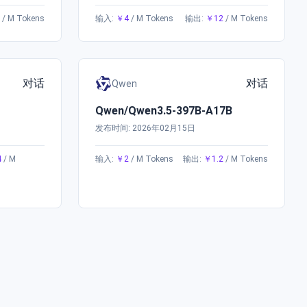
/ M Tokens
输入:
￥
4
/ M Tokens
输出:
￥
12
/ M Tokens
对话
对话
Qwen
Qwen/Qwen3.5-397B-A17B
发布时间:
2026年02月15日
4
/ M
输入:
￥
2
/ M Tokens
输出:
￥
1.2
/ M Tokens